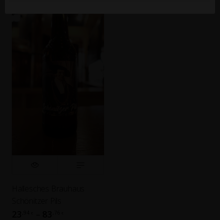
Hallesches Brauhaus
Schönitzer Pils
23
83
,94
,76
–
€
€