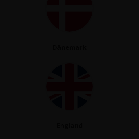
Dänemark
England