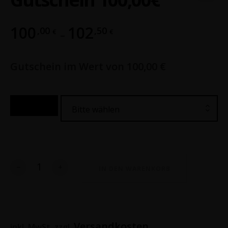
100
102
,00
,50
€
€
–
Gutschein im Wert von 100,00 €
Gutschein:
Bitte wählen
Anzahl
IN DEN WARENKORB
Versandkosten
inkl. MwSt.
zzgl.