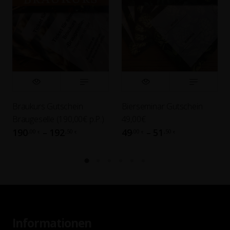
Braukurs Gutschein
Bierseminar Gutschein
Braugeselle (190,00€ p.P.)
49,00€
190
192
49
51
,00
,50
,00
,50
–
–
€
€
€
€
Informationen