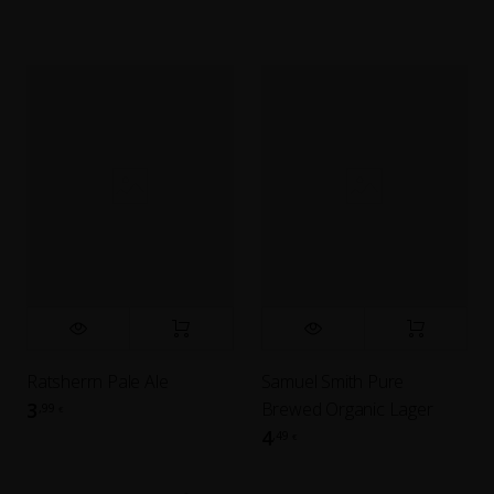
Ratsherrn Pale Ale
Samuel Smith Pure
Brewed Organic Lager
3
,99
€
4
,49
€