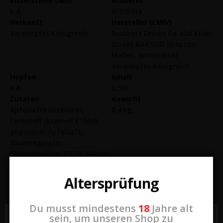
Bitterstoffe (IBU)
Brauerei
k.A.
Brothers
Herkunft
Hersteller (LMIV)
Vereinigtes Königreich
Brothers Drinks Co. Ltd Kilver
Street BA4 5ND Shepton
Mallet, Sommerset
Vereinigtes Königreich
Hopfen
Inhalt
k.A.
0,50l
Zutaten
Gewicht
Apfelsaftkonzentrat,
0,4 kg
Farbstoff (Kramell E150d),
gegorener Apfelsaft,
Säureregulator
(Zitronensäure E330), Wasser
mit Kohlensäure, Zucker,
Aromastoffe
Altersprüfung
Du musst mindestens
18
Jahre alt
sein, um unseren Shop zu