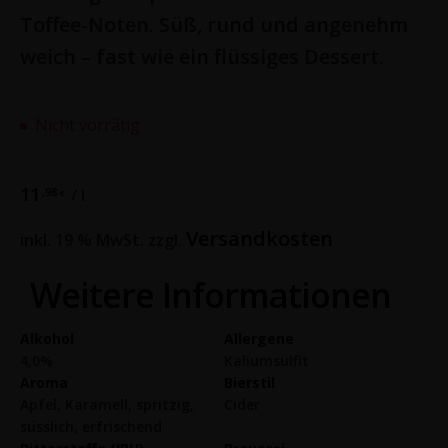
Toffee-Noten. Süß, rund und angenehm
weich – fast wie ein flüssiges Dessert.
Nicht vorrätig
11
,98
/
l
€
Versandkosten
inkl. 19 % MwSt.
zzgl.
Weitere Informationen
Alkohol
Allergene
4,0%
Kaliumsulfit
Aroma
Bierstil
Apfel, Karamell, spritzig,
Cider
süsslich, erfrischend