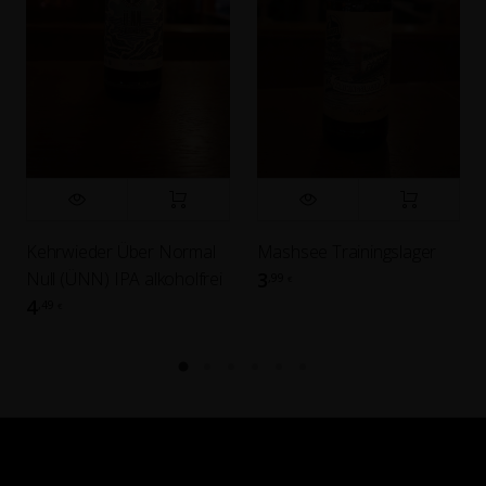
Kehrwieder Über Normal
Mashsee Trainingslager
Null (ÜNN) IPA alkoholfrei
3
,99
€
4
,49
€