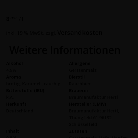
8
,98
/
l
€
Versandkosten
inkl. 19 % MwSt.
zzgl.
Weitere Informationen
Alkohol
Allergene
4,9%
Gerstenmalz
Aroma
Bierstil
brotig, Karamell, rauchig
Rauchbier
Bitterstoffe (IBU)
Brauerei
k.A.
Braumanufaktur Hertl
Herkunft
Hersteller (LMIV)
Deutschland
Braumanufaktur Hertl,
Thüngfeld 61 96132
Schlüsselfeld
Inhalt
Zutaten
0,50l
Gerstenmalz, Hefe, Hopfen,