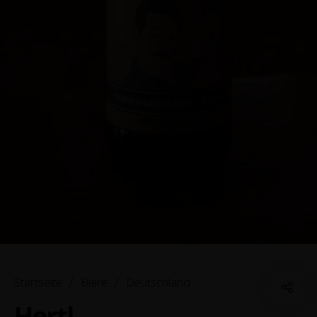
Startseite
/
Biere
/
Deutschland
Hertl