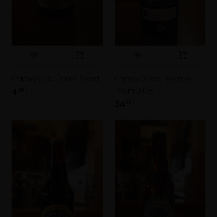
Chimay Gold Dorée Blond
Chimay Grand Reserve
Rhum 2025
4
,49
€
34
,99
€