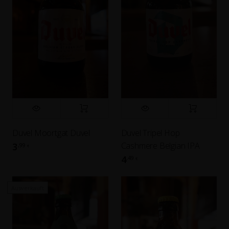
Duvel Moortgat Duvel
Duvel Tripel Hop
Cashmere Belgian IPA
3
,99
€
4
,49
€
Ausverkauft