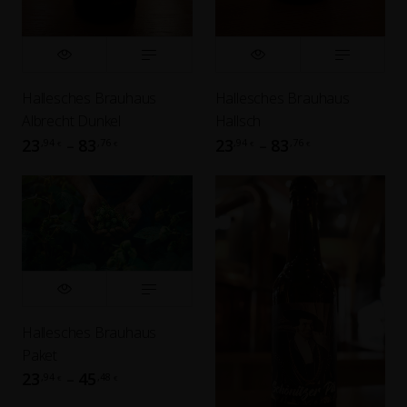
Hallesches Brauhaus
Hallesches Brauhaus
Albrecht Dunkel
Hallsch
23
83
23
83
,94
,76
,94
,76
–
–
€
€
€
€
Hallesches Brauhaus
Paket
23
45
,94
,48
–
€
€