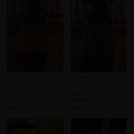
Enigma El Dorado Triple
Enigma Hopnytized
IPA
Everyday IPA
4
4
,99
,99
€
€