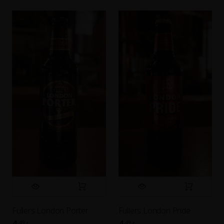
Fullers London Porter
Fullers London Pride
4
4
,49
,49
€
€