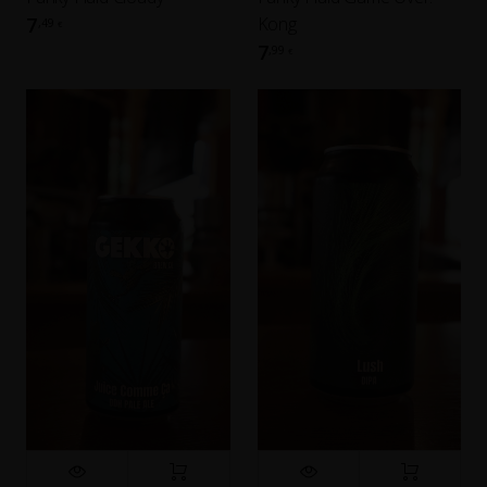
Kong
7
,49
€
7
,99
€