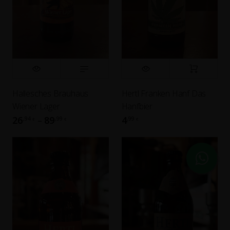
Hallesches Brauhaus
Hertl Franken Hanf Das
Wiener Lager
Hanfbier
26
89
4
,94
,99
,99
–
€
€
€