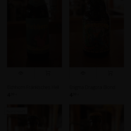
Eichhorn Fränkisches Hell
Enigma Dragora Blond
4
4
,99
,99
€
€
Ausverkauft