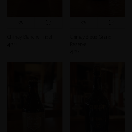
Chimay Blanche Tripel
Chimay Bleue Grand
Reserve
4
,99
€
4
,49
€