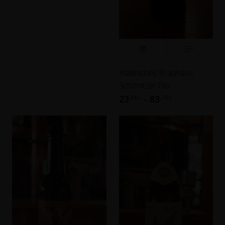
Hallesches Brauhaus
Schönitzer Pils
23
83
,94
,76
–
€
€