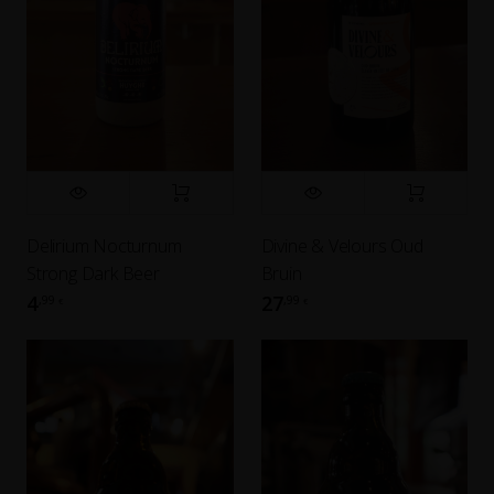
Delirium Nocturnum
Divine & Velours Oud
Strong Dark Beer
Bruin
4
27
,99
,99
€
€