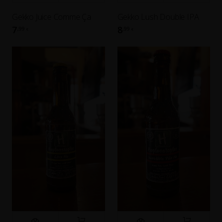
Gekko Juice Comme Ça
Gekko Lush Double IPA
7
8
,99
,99
€
€