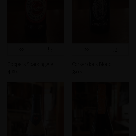
Coopers Sparkling Ale
Corsendonk Blond
4
3
,99
,99
€
€