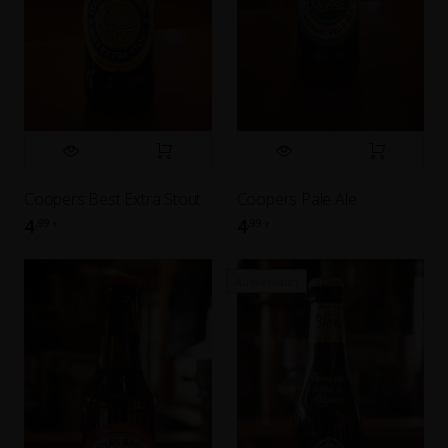
Coopers Best Extra Stout
Coopers Pale Ale
4
4
,99
,99
€
€
Ausverkauft