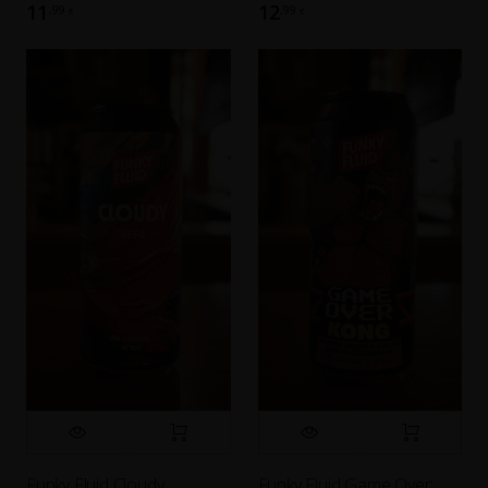
11
12
,99
,99
€
€
Funky Fluid Cloudy
Funky Fluid Game Over: