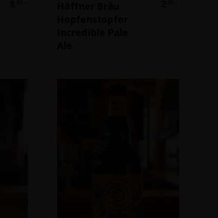
8
2
,99
,99
Häffner Bräu
€
€
Hopfenstopfer
Incredible Pale
Ale