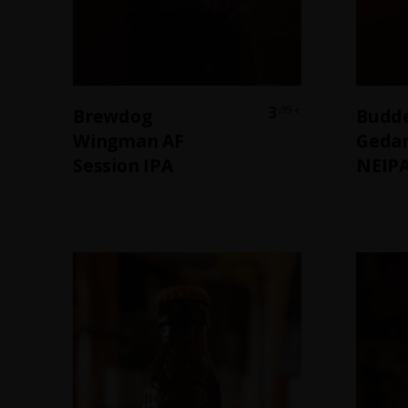
Weiterlesen
3
,99
Brewdog
Budde
€
Wingman AF
Gedan
Session IPA
NEIP