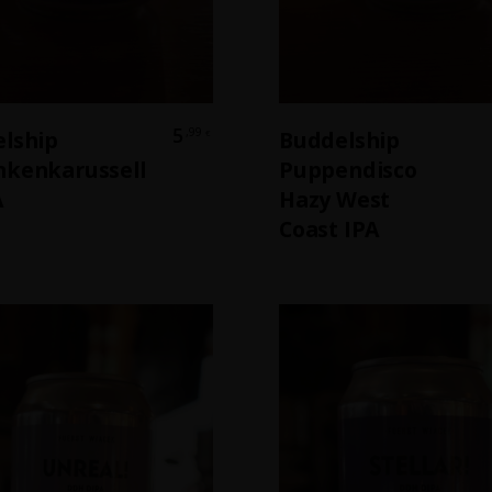
In Den Warenkorb
In Den Warenkor
5
,99
lship
Buddelship
€
kenkarussell
Puppendisco
A
Hazy West
Coast IPA