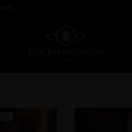
ei.de
auft