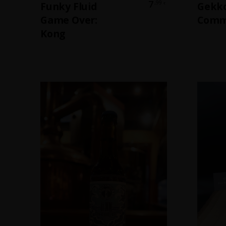
7
,99
Funky Fluid
Gekko
€
Game Over:
Comm
Kong