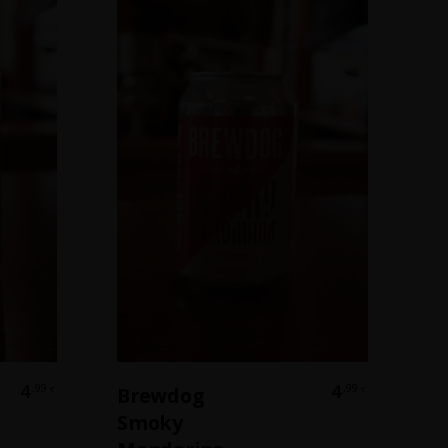
b
In Den Warenkorb
4
4
,99
,99
Brewdog
€
€
Smoky