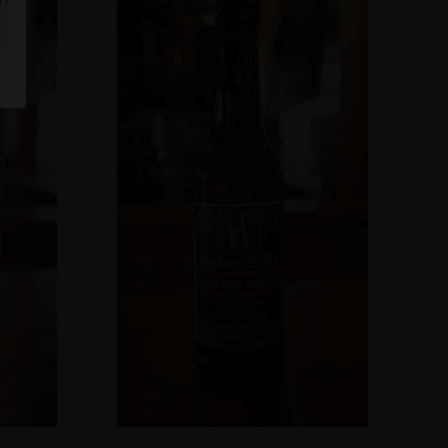
b
In Den Warenkorb