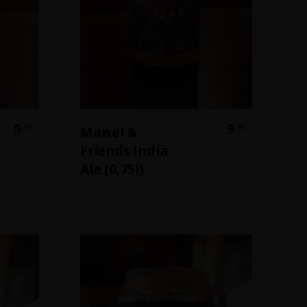
b
In Den Warenkorb
9
9
,99
,99
Maisel &
€
€
Friends India
Ale (0,75l)