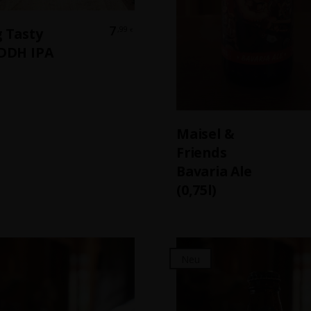
In Den Warenkorb
7
,99
g Tasty
€
 DDH IPA
In Den Warenkor
Maisel &
Friends
Bavaria Ale
(0,75l)
Neu