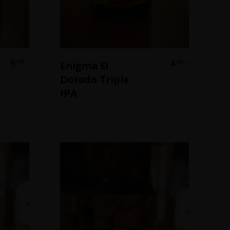
b
Weiterlesen
5
4
,99
,99
Enigma El
€
€
Dorado Triple
IPA