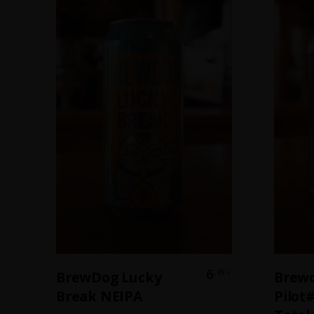
In Den Warenkorb
6
,49
BrewDog Lucky
Brew
€
Break NEIPA
Pilot