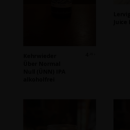
Lervi
Juice
In Den Warenkorb
4
,49
Kehrwieder
€
Über Normal
Null (ÜNN) IPA
alkoholfrei