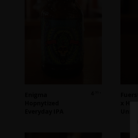
In Den Warenkorb
4
,99
Enigma
Fuers
€
Hopnytized
x Hop
Everyday IPA
Unrea
E