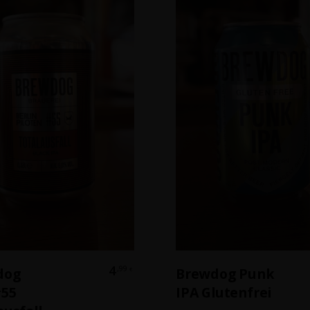
Weiterlesen
In Den Warenkor
4
,99
dog
Brewdog Punk
€
#55
IPA Glutenfrei