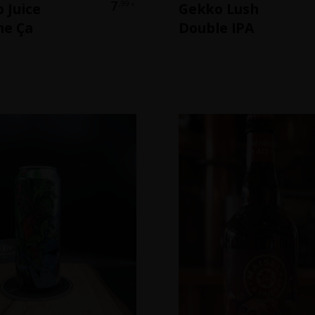
7
,99
 Juice
Gekko Lush
€
e Ça
Double IPA