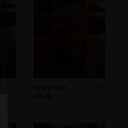
b
In Den Warenkorb
7
7
,99
,49
Funky Fluid
€
€
Cloudy
n
en