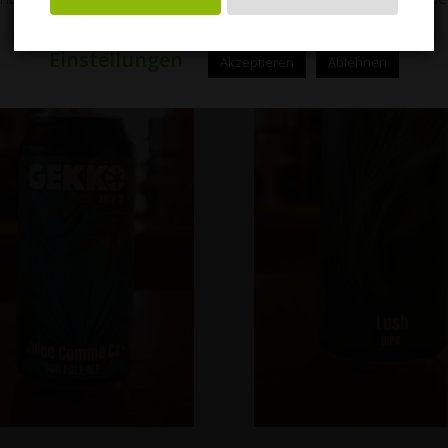
Cookie
auf unserer Website nicht eingesetzt.
Einstellungen
Akzeptieren
Ablehnen
In Den Warenkorb
In Den Warenkor